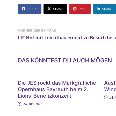
SHARE
SHARE
PIN IT
SHARE
Beitragsnavigation
Vorheriger
VORHERIGER BEITRAG
Beitrag:
IJF Hof mit Leichtbau erneut zu Besuch bei 
DAS KÖNNTEST DU AUCH MÖGEN
Die JES rockt das Markgräfliche
Ausf
Opernhaus Bayreuth beim 2.
Wind
Lions-Benefizkonzert
14. 
24. Juni 2025