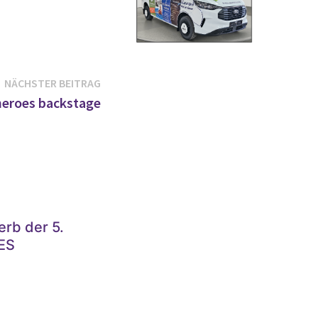
Nächster
NÄCHSTER BEITRAG
Beitrag:
heroes backstage
rb der 5.
JES