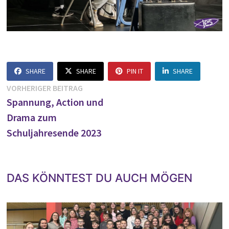
SHARE
SHARE
PIN IT
SHARE
Beitragsnavigation
Vorheriger
VORHERIGER BEITRAG
Beitrag:
Spannung, Action und
Drama zum
Schuljahresende 2023
DAS KÖNNTEST DU AUCH MÖGEN