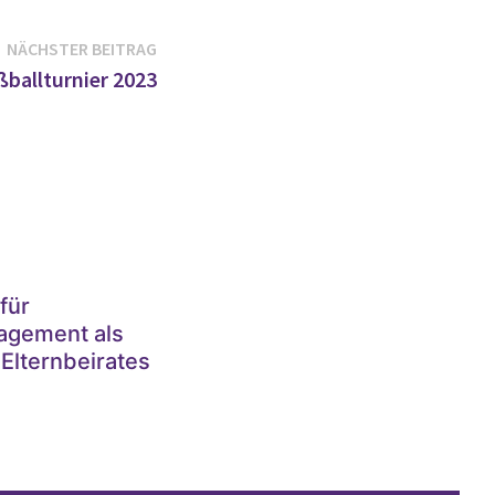
Nächster
NÄCHSTER BEITRAG
Beitrag:
ßballturnier 2023
für
gagement als
Elternbeirates