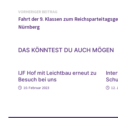
Beitragsnavigation
Vorheriger
VORHERIGER BEITRAG
Beitrag:
Fahrt der 9. Klassen zum Reichsparteitagsge
Nürnberg
DAS KÖNNTEST DU AUCH MÖGEN
IJF Hof mit Leichtbau erneut zu
Inte
Besuch bei uns
Schu
10. Februar 2023
12. 