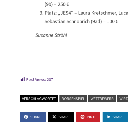
(9b) – 250 €
Platz: „JES4“ – Laura Kretschmer, Luc
Sebastian Schnobrich (9ad) – 100 €
Susanne Ströhl
Post Views:
207
VERSCHLAGWORTET
BÖRSENSPIEL
WETTBEWERB
WIRT
SHARE
SHARE
PIN IT
SHARE