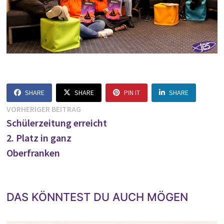
SHARE
SHARE
PIN IT
SHARE
Beitragsnavigation
Vorheriger
VORHERIGER BEITRAG
Beitrag:
Schülerzeitung erreicht
2. Platz in ganz
Oberfranken
DAS KÖNNTEST DU AUCH MÖGEN