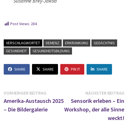
Susanne Brey-Jakob
Post Views:
284
VERSCHLAGWORTET
DEMENZ
ERKRANKUNG
GEDÄCHTNIS
GESUNDHEIT
GESUNDHEITSBILDUNG
SHARE
SHARE
PIN IT
SHARE
Beitragsnavigation
Vorheriger
N
VORHERIGER BEITRAG
NÄCHSTER BEITRAG
Beitrag:
B
Amerika-Austausch 2025
Sensorik erleben – Ein
– Die Bildergalerie
Workshop, der alle Sinne
weckt!