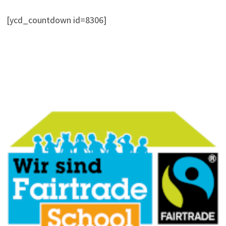
[ycd_countdown id=8306]