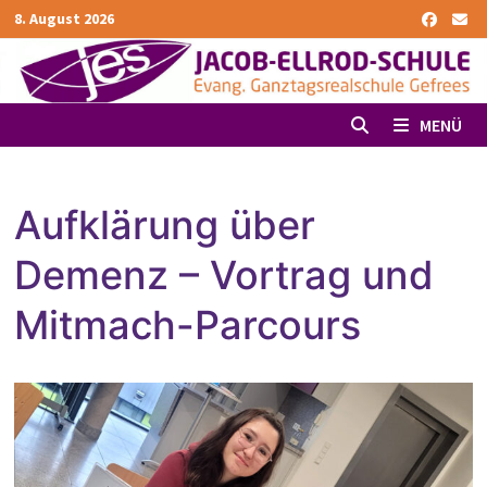
Zurück
8. August 2026
zum
Inhalt
MENÜ
Aufklärung über
Demenz – Vortrag und
Mitmach-Parcours