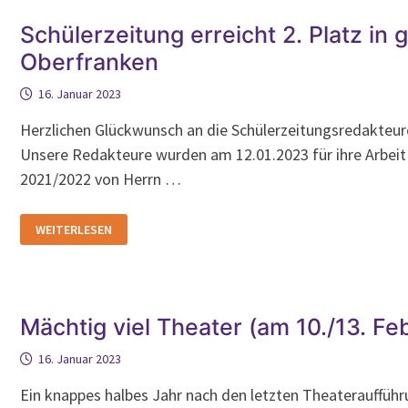
Schülerzeitung erreicht 2. Platz in 
Oberfranken
16. Januar 2023
Herzlichen Glückwunsch an die Schülerzeitungsredakteu
Unsere Redakteure wurden am 12.01.2023 für ihre Arbeit 
2021/2022 von Herrn …
SCHÜLERZEITUNG
WEITERLESEN
ERREICHT
2.
PLATZ
IN
GANZ
OBERFRANKEN
Mächtig viel Theater (am 10./13. Fe
16. Januar 2023
Ein knappes halbes Jahr nach den letzten Theateraufführ