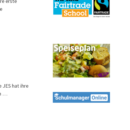
re erste
le
e JES hat ihre
in …