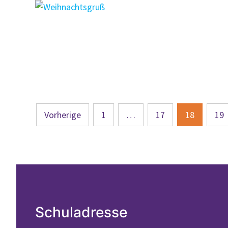
Seitennummerierung
Vorherige
1
…
17
18
19
der
Beiträge
Schuladresse