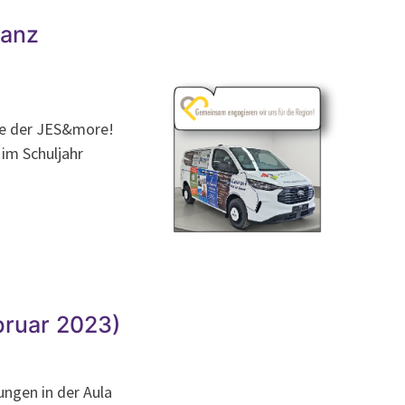
ganz
re der JES&more!
im Schuljahr
bruar 2023)
ungen in der Aula