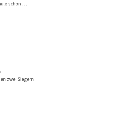
chule schon …
m
den zwei Siegern