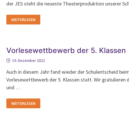
der JES steht die neueste Theaterproduktion unserer S
MÄCHTIG
WEITERLESEN
VIEL
THEATER
(AM
10./13.
FEBRUAR
2023)
Vorlesewettbewerb der 5. Klassen
19. Dezember 2022
Auch in diesem Jahr fand wieder der Schulentscheid bei
Vorlesewettbewerb der 5. Klassen statt. Wir gratulieren 
und …
VORLESEWETTBEWERB
WEITERLESEN
DER
5.
KLASSEN