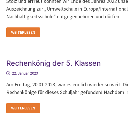
Stolz und erfreut konnten wir Ende des Jahres 2022 unse
Auszeichnung zur „Umweltschule in Europa/Internationa
Nachhaltigkeitsschule“ entgegennehmen und dürfen …
GESCHAFFT!
WEITERLESEN
WIR
SIND
UMWELTSCHULE!
Rechenkönig der 5. Klassen
22. Januar 2023
Am Freitag, 20.01.2023, war es endlich wieder so weit. Di
Rechenkönige für dieses Schuljahr gefunden! Nachdem 
RECHENKÖNIG
WEITERLESEN
DER
5.
KLASSEN