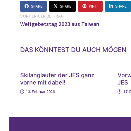
SHARE
SHARE
PIN IT
SHARE
Beitragsnavigation
Vorheriger
VORHERIGER BEITRAG
Beitrag:
Weltgebetstag 2023 aus Taiwan
DAS KÖNNTEST DU AUCH MÖGEN
Skilangläufer der JES ganz
Vorw
vorne mit dabei!
JES
13. Februar 2026
17.