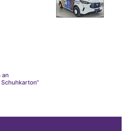
h an
 Schuhkarton“