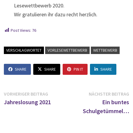
Lesewettbewerb 2020.
Wir gratulieren ihr dazu recht herzlich.
Post Views:
76
VERSCHLAGWORTET
VORLESEWETTBEWERB
WETTBEWERB
SHARE
SHARE
PIN IT
SHARE
Beitragsnavigation
Vorheriger
N
VORHERIGER BEITRAG
NÄCHSTER BEITRAG
Beitrag:
B
Jahreslosung 2021
Ein buntes
Schulgetümmel…