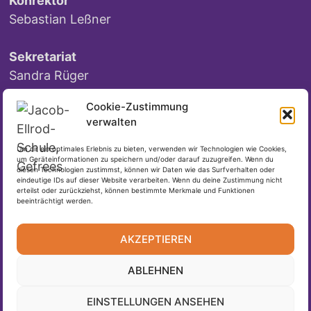
Konrektor
Sebastian Leßner
Sekretariat
Sandra Rüger
Anja Richter
Cookie-Zustimmung
verwalten
Um dir ein optimales Erlebnis zu bieten, verwenden wir Technologien wie Cookies,
um Geräteinformationen zu speichern und/oder darauf zuzugreifen. Wenn du
DSGVO
diesen Technologien zustimmst, können wir Daten wie das Surfverhalten oder
eindeutige IDs auf dieser Website verarbeiten. Wenn du deine Zustimmung nicht
erteilst oder zurückziehst, können bestimmte Merkmale und Funktionen
beeinträchtigt werden.
Datenschutzerklärung
Cookie-Richtlinie (EU)
AKZEPTIEREN
Impressum
ABLEHNEN
EINSTELLUNGEN ANSEHEN