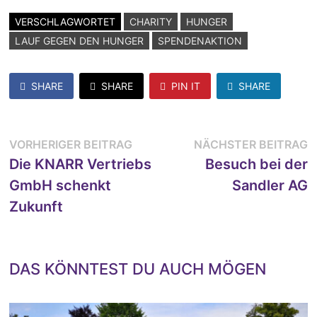
VERSCHLAGWORTET
CHARITY
HUNGER
LAUF GEGEN DEN HUNGER
SPENDENAKTION
SHARE
SHARE
PIN IT
SHARE
Beitragsnavigation
Vorheriger
N
VORHERIGER BEITRAG
NÄCHSTER BEITRAG
Beitrag:
B
Die KNARR Vertriebs
Besuch bei der
GmbH schenkt
Sandler AG
Zukunft
DAS KÖNNTEST DU AUCH MÖGEN