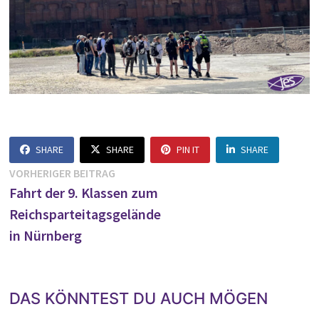
SHARE
SHARE
PIN IT
SHARE
Beitragsnavigation
Vorheriger
VORHERIGER BEITRAG
Beitrag:
Fahrt der 9. Klassen zum
Reichsparteitagsgelände
in Nürnberg
DAS KÖNNTEST DU AUCH MÖGEN