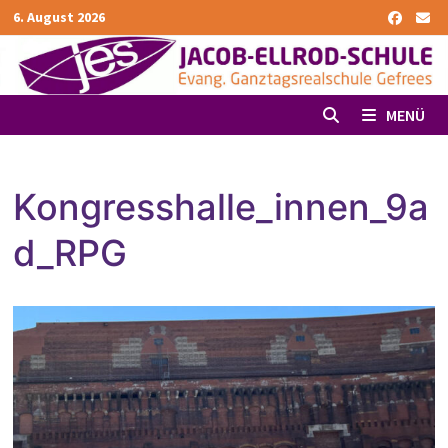
Zurück
6. August 2026
zum
Inhalt
MENÜ
Kongresshalle_innen_9a
d_RPG