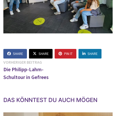
SHARE
SHARE
PIN IT
SHARE
Beitragsnavigation
Vorheriger
VORHERIGER BEITRAG
Beitrag:
Die Philipp-Lahm-
Schultour in Gefrees
DAS KÖNNTEST DU AUCH MÖGEN