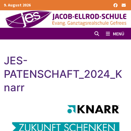
Zurück
9. August 2026
zum
Inhalt
MENÜ
JES-
PATENSCHAFT_2024_K
narr