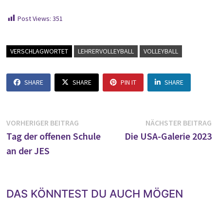
Post Views:
351
VERSCHLAGWORTET
LEHRERVOLLEYBALL
VOLLEYBALL
SHARE
SHARE
PIN IT
SHARE
Beitragsnavigation
Vorheriger
N
VORHERIGER BEITRAG
NÄCHSTER BEITRAG
Beitrag:
B
Tag der offenen Schule
Die USA-Galerie 2023
an der JES
DAS KÖNNTEST DU AUCH MÖGEN