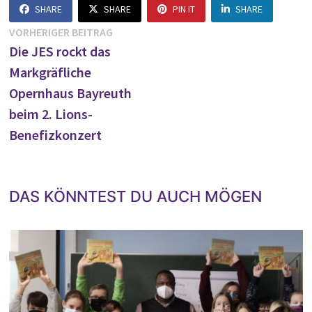
SHARE
SHARE
PIN IT
SHARE
Beitragsnavigation
Vorheriger
VORHERIGER BEITRAG
Beitrag:
Die JES rockt das
Markgräfliche
Opernhaus Bayreuth
beim 2. Lions-
Benefizkonzert
DAS KÖNNTEST DU AUCH MÖGEN