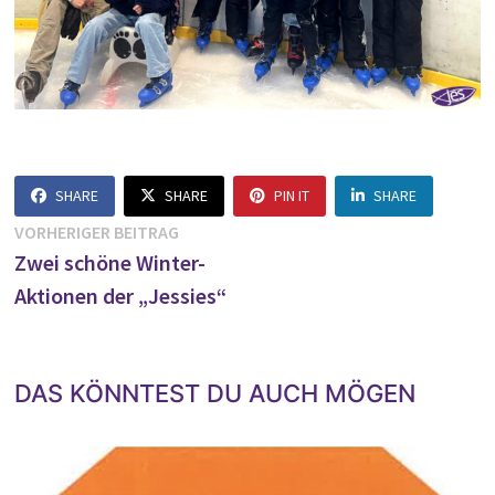
SHARE
SHARE
PIN IT
SHARE
Beitragsnavigation
Vorheriger
VORHERIGER BEITRAG
Beitrag:
Zwei schöne Winter-
Aktionen der „Jessies“
DAS KÖNNTEST DU AUCH MÖGEN