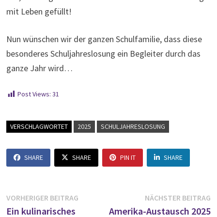
mit Leben gefüllt!
Nun wünschen wir der ganzen Schulfamilie, dass diese
besonderes Schuljahreslosung ein Begleiter durch das
ganze Jahr wird…
Post Views:
31
VERSCHLAGWORTET
2025
SCHULJAHRESLOSUNG
SHARE
SHARE
PIN IT
SHARE
Beitragsnavigation
Vorheriger
N
VORHERIGER BEITRAG
NÄCHSTER BEITRAG
Beitrag:
B
Ein kulinarisches
Amerika-Austausch 2025