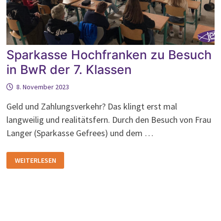
Sparkasse Hochfranken zu Besuch
in BwR der 7. Klassen
8. November 2023
Geld und Zahlungsverkehr? Das klingt erst mal
langweilig und realitätsfern. Durch den Besuch von Frau
Langer (Sparkasse Gefrees) und dem …
SPARKASSE
WEITERLESEN
HOCHFRANKEN
ZU
BESUCH
IN
BWR
DER
7.
KLASSEN