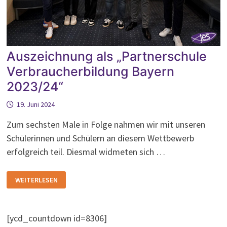
Auszeichnung als „Partnerschule
Verbraucherbildung Bayern
2023/24“
19. Juni 2024
Zum sechsten Male in Folge nahmen wir mit unseren
Schülerinnen und Schülern an diesem Wettbewerb
erfolgreich teil. Diesmal widmeten sich …
AUSZEICHNUNG
WEITERLESEN
ALS
„PARTNERSCHULE
VERBRAUCHERBILDUNG
BAYERN
2023/24“
[ycd_countdown id=8306]