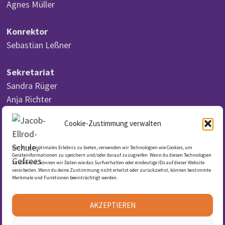
Agnes Müller
Konrektor
Sebastian Leßner
Sekretariat
Sandra Rüger
Anja Richter
Cookie-Zustimmung verwalten
Um dir ein optimales Erlebnis zu bieten, verwenden wir Technologien wie Cookies, um
DSGVO
Geräteinformationen zu speichern und/oder darauf zuzugreifen. Wenn du diesen Technologien
zustimmst, können wir Daten wie das Surfverhalten oder eindeutige IDs auf dieser Website
verarbeiten. Wenn du deine Zustimmung nicht erteilst oder zurückziehst, können bestimmte
Merkmale und Funktionen beeinträchtigt werden.
Datenschutzerklärung
Cookie-Richtlinie (EU)
AKZEPTIEREN
Impressum