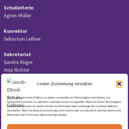
Schulleiterin
Agnes Müller
Konrektor
Sebastian Leßner
Sekretariat
Sandra Rüger
Anja Richter
Cookie-Zustimmung verwalten
Um dir ein optimales Erlebnis zu bieten, verwenden wir Technologien wie Cookies, um
DSGVO
Geräteinformationen zu speichern und/oder darauf zuzugreifen. Wenn du diesen Technologien
zustimmst, können wir Daten wie das Surfverhalten oder eindeutige IDs auf dieser Website
verarbeiten. Wenn du deine Zustimmung nicht erteilst oder zurückziehst, können bestimmte
Merkmale und Funktionen beeinträchtigt werden.
Datenschutzerklärung
Cookie-Richtlinie (EU)