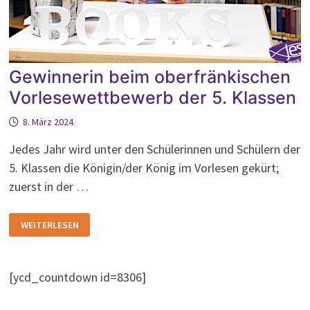
Gewinnerin beim oberfränkischen
Vorlesewettbewerb der 5. Klassen
8. März 2024
Jedes Jahr wird unter den Schülerinnen und Schülern der
5. Klassen die Königin/der König im Vorlesen gekürt;
zuerst in der …
GEWINNERIN
WEITERLESEN
BEIM
OBERFRÄNKISCHEN
VORLESEWETTBEWERB
DER
5.
[ycd_countdown id=8306]
KLASSEN