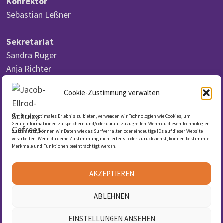
Konrektor
Sebastian Leßner
Sekretariat
Sandra Rüger
Anja Richter
Cookie-Zustimmung verwalten
Um dir ein optimales Erlebnis zu bieten, verwenden wir Technologien wie Cookies, um
DSGVO
Geräteinformationen zu speichern und/oder darauf zuzugreifen. Wenn du diesen Technologien
zustimmst, können wir Daten wie das Surfverhalten oder eindeutige IDs auf dieser Website
verarbeiten. Wenn du deine Zustimmung nicht erteilst oder zurückziehst, können bestimmte
Merkmale und Funktionen beeinträchtigt werden.
Datenschutzerklärung
Cookie-Richtlinie (EU)
AKZEPTIEREN
Impressum
ABLEHNEN
EINSTELLUNGEN ANSEHEN