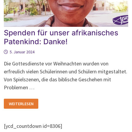
Spenden für unser afrikanisches
Patenkind: Danke!
5. Januar 2024
Die Gottesdienste vor Weihnachten wurden von
erfreulich vielen Schülerinnen und Schülern mitgestaltet.
Von Spielszenen, die das biblische Geschehen mit
Problemen …
SPENDEN
WEITERLESEN
FÜR
UNSER
AFRIKANISCHES
PATENKIND:
DANKE!
[ycd_countdown id=8306]