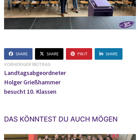
SHARE
SHARE
PIN IT
SHARE
Beitragsnavigation
Vorheriger
VORHERIGER BEITRAG
Beitrag:
Landtagsabgeordneter
Holger Grießhammer
besucht 10. Klassen
DAS KÖNNTEST DU AUCH MÖGEN