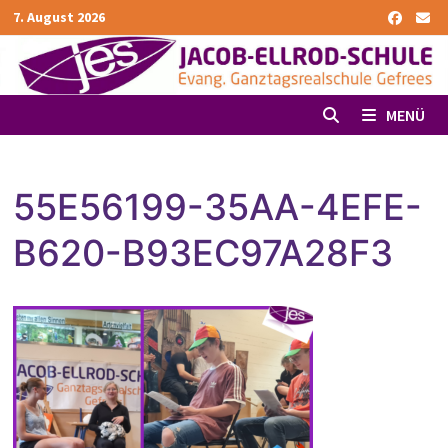
Zurück
7. August 2026
zum
Inhalt
MENÜ
55E56199-35AA-4EFE-
B620-B93EC97A28F3