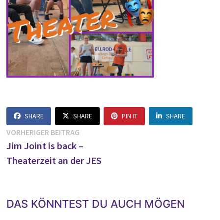
SHARE
SHARE
PIN IT
SHARE
Beitragsnavigation
Vorheriger
VORHERIGER BEITRAG
Beitrag:
Jim Joint is back –
Theaterzeit an der JES
DAS KÖNNTEST DU AUCH MÖGEN