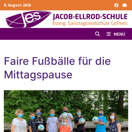
Zurück
8. August 2026
zum
Inhalt
MENÜ
Faire Fußbälle für die
Mittagspause