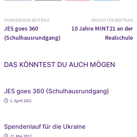
Beitragsnavigation
Vorheriger
N
VORHERIGER BEITRAG
NÄCHSTER BEITRAG
Beitrag:
B
JES goes 360
10 Jahre MINT21 an der
(Schulhausrundgang)
Realschule
DAS KÖNNTEST DU AUCH MÖGEN
JES goes 360 (Schulhausrundgang)
1. April 2021
Spendenlauf für die Ukraine
22. Mai 2022