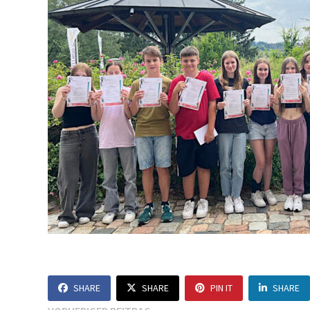
SHARE
SHARE
PIN IT
SHARE
Vorheriger