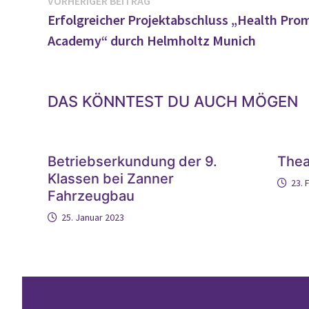
Beitragsnavigation
VORHERIGER BEITRAG
Beitrag:
Erfolgreicher Projektabschluss „Health Pro
Academy“ durch Helmholtz Munich
DAS KÖNNTEST DU AUCH MÖGEN
Betriebserkundung der 9.
Thea
Klassen bei Zanner
23. 
Fahrzeugbau
25. Januar 2023