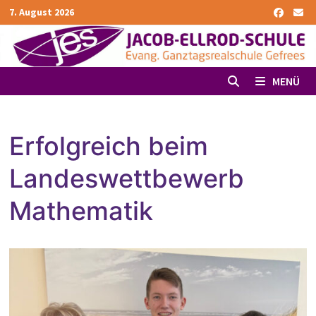
Zurück
7. August 2026
zum
Inhalt
MENÜ
Erfolgreich beim
Landeswettbewerb
Mathematik