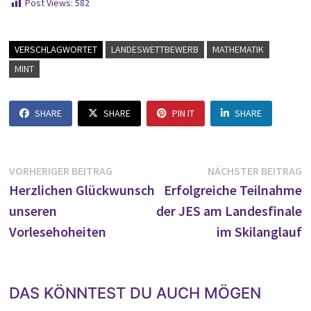
Post Views:
582
VERSCHLAGWORTET
LANDESWETTBEWERB
MATHEMATIK
MINT
SHARE
SHARE
PIN IT
SHARE
Beitragsnavigation
Vorheriger
N
VORHERIGER BEITRAG
NÄCHSTER BEITRAG
Beitrag:
B
Herzlichen Glückwunsch
Erfolgreiche Teilnahme
unseren
der JES am Landesfinale
Vorlesehoheiten
im Skilanglauf
DAS KÖNNTEST DU AUCH MÖGEN