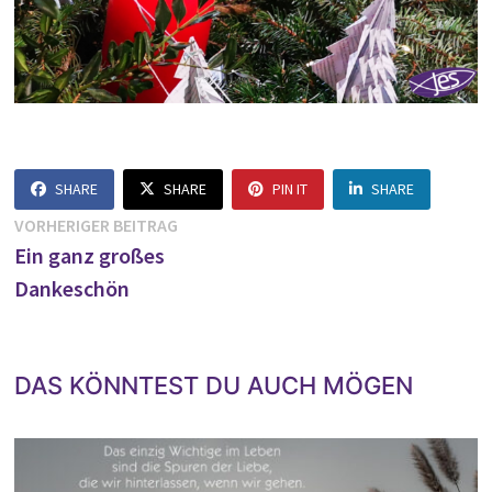
SHARE
SHARE
PIN IT
SHARE
Beitragsnavigation
Vorheriger
VORHERIGER BEITRAG
Beitrag:
Ein ganz großes
Dankeschön
DAS KÖNNTEST DU AUCH MÖGEN