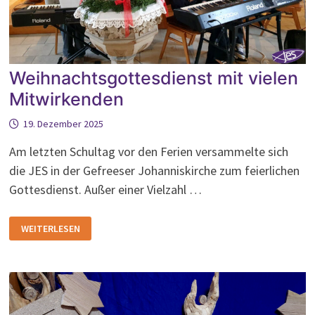
Weihnachtsgottesdienst mit vielen
Mitwirkenden
19. Dezember 2025
Am letzten Schultag vor den Ferien versammelte sich
die JES in der Gefreeser Johanniskirche zum feierlichen
Gottesdienst. Außer einer Vielzahl …
WEIHNACHTSGOTTESDIENST
WEITERLESEN
MIT
VIELEN
MITWIRKENDEN