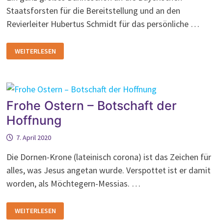
Staatsforsten für die Bereitstellung und an den
Revierleiter Hubertus Schmidt für das persönliche …
EIN
WEITERLESEN
GANZ
GROSSES D
ANKESCHÖN
Frohe Ostern – Botschaft der
Hoffnung
7. April 2020
Die Dornen-Krone (lateinisch corona) ist das Zeichen für
alles, was Jesus angetan wurde. Verspottet ist er damit
worden, als Möchtegern-Messias. …
FROHE
WEITERLESEN
OSTERN