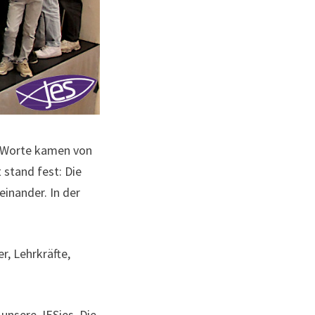
en Worte kamen von
 stand fest: Die
einander. In der
r, Lehrkräfte,
 unsere JESies. Die