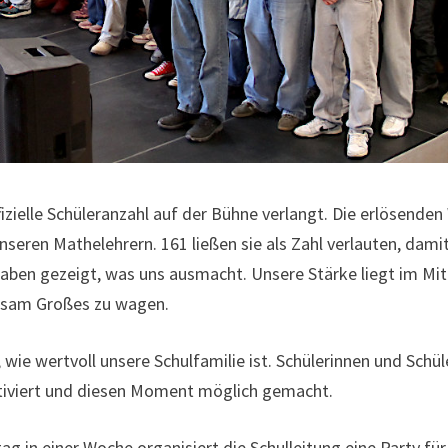
fizielle Schüleranzahl auf der Bühne verlangt. Die erlösend
seren Mathelehrern. 161 ließen sie als Zahl verlauten, damit
haben gezeigt, was uns ausmacht. Unsere Stärke liegt im Mit
nsam Großes zu wagen.
ie wertvoll unsere Schulfamilie ist. Schülerinnen und Schüle
otiviert und diesen Moment möglich gemacht.
g in einer Woche organisiert die Schulleitung eine Party für