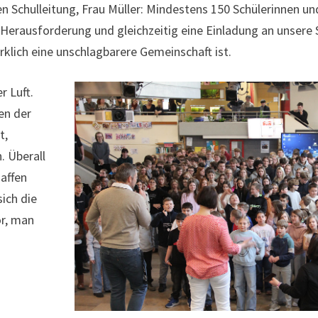
 Schulleitung, Frau Müller: Mindestens 150 Schülerinnen und
erausforderung und gleichzeitig eine Einladung an unsere S
klich eine unschlagbarere Gemeinschaft ist.
 Luft.
en der
t,
. Überall
haffen
ich die
r, man