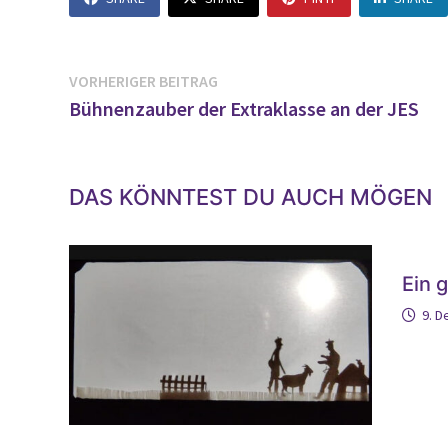
Beitragsnavigation
Vorheriger
VORHERIGER BEITRAG
Beitrag:
Bühnenzauber der Extraklasse an der JES
DAS KÖNNTEST DU AUCH MÖGEN
Ein 
9. 