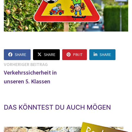
SHARE
SHARE
PIN IT
SHARE
Beitragsnavigation
Vorheriger
VORHERIGER BEITRAG
Beitrag:
Verkehrssicherheit in
unseren 5. Klassen
DAS KÖNNTEST DU AUCH MÖGEN