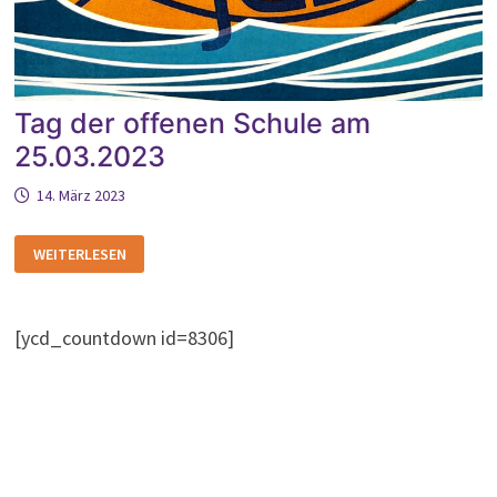
Tag der offenen Schule am
25.03.2023
14. März 2023
TAG
WEITERLESEN
DER
OFFENEN
SCHULE
AM
25.03.2023
[ycd_countdown id=8306]