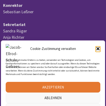
Konrektor
Sebastian Leßner
Sekretariat
Sandra Rüger
Anja Richter
Cookie-Zustimmung verwalten
Um dir ein optimales Erlebnis zu bieten, verwenden wir Technologien wie Cookies, um
DSGVO
Geräteinformationen zu speichern und/oder darauf zuzugreifen. Wenn du diesen Technologien
zustimmst, können wir Daten wie das Surfverhalten oder eindeutige IDs auf dieser Website
verarbeiten. Wenn du deine Zustimmung nicht erteilst oder zurückziehst, können bestimmte
Merkmale und Funktionen beeinträchtigt werden.
Datenschutzerklärung
Cookie-Richtlinie (EU)
AKZEPTIEREN
Impressum
ABLEHNEN