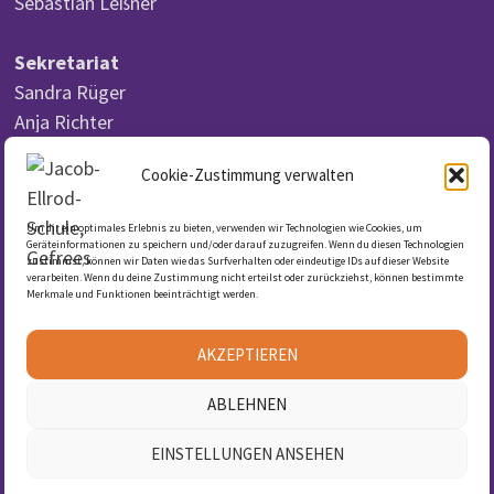
Sebastian Leßner
Sekretariat
Sandra Rüger
Anja Richter
Cookie-Zustimmung verwalten
Um dir ein optimales Erlebnis zu bieten, verwenden wir Technologien wie Cookies, um
DSGVO
Geräteinformationen zu speichern und/oder darauf zuzugreifen. Wenn du diesen Technologien
zustimmst, können wir Daten wie das Surfverhalten oder eindeutige IDs auf dieser Website
verarbeiten. Wenn du deine Zustimmung nicht erteilst oder zurückziehst, können bestimmte
Merkmale und Funktionen beeinträchtigt werden.
Datenschutzerklärung
Cookie-Richtlinie (EU)
AKZEPTIEREN
Impressum
ABLEHNEN
EINSTELLUNGEN ANSEHEN