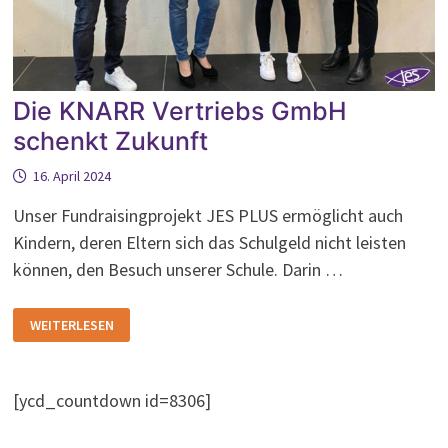
Die KNARR Vertriebs GmbH
schenkt Zukunft
16. April 2024
Unser Fundraisingprojekt JES PLUS ermöglicht auch
Kindern, deren Eltern sich das Schulgeld nicht leisten
können, den Besuch unserer Schule. Darin …
DIE
WEITERLESEN
KNARR
VERTRIEBS
GMBH
SCHENKT
ZUKUNFT
[ycd_countdown id=8306]