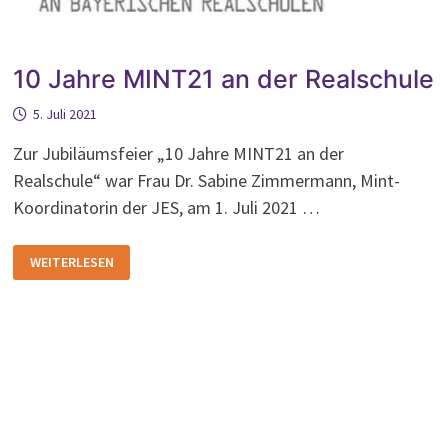
10 Jahre MINT21 an der Realschule
5. Juli 2021
Zur Jubiläumsfeier „10 Jahre MINT21 an der
Realschule“ war Frau Dr. Sabine Zimmermann, Mint-
Koordinatorin der JES, am 1. Juli 2021 …
10
WEITERLESEN
JAHRE
MINT21
AN
DER
REALSCHULE