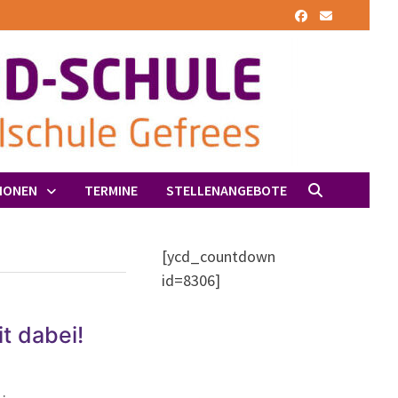
IONEN
TERMINE
STELLENANGEBOTE
[ycd_countdown
id=8306]
t dabei!