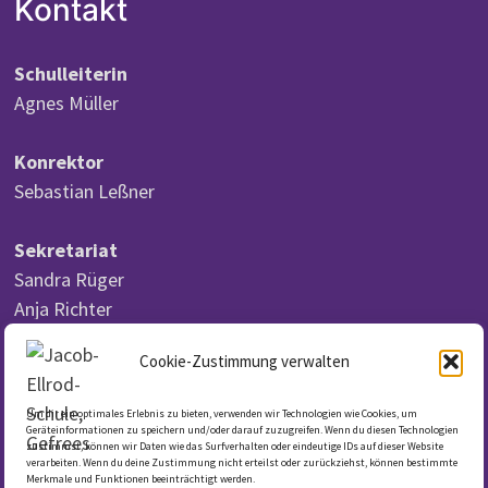
Kontakt
Schulleiterin
Agnes Müller
Konrektor
Sebastian Leßner
Sekretariat
Sandra Rüger
Anja Richter
Cookie-Zustimmung verwalten
Um dir ein optimales Erlebnis zu bieten, verwenden wir Technologien wie Cookies, um
DSGVO
Geräteinformationen zu speichern und/oder darauf zuzugreifen. Wenn du diesen Technologien
zustimmst, können wir Daten wie das Surfverhalten oder eindeutige IDs auf dieser Website
verarbeiten. Wenn du deine Zustimmung nicht erteilst oder zurückziehst, können bestimmte
Merkmale und Funktionen beeinträchtigt werden.