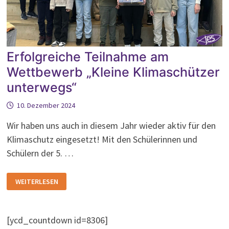
Erfolgreiche Teilnahme am
Wettbewerb „Kleine Klimaschützer
unterwegs“
10. Dezember 2024
Wir haben uns auch in diesem Jahr wieder aktiv für den
Klimaschutz eingesetzt! Mit den Schülerinnen und
Schülern der 5. …
ERFOLGREICHE
WEITERLESEN
TEILNAHME
AM
WETTBEWERB
„KLEINE
KLIMASCHÜTZER
[ycd_countdown id=8306]
UNTERWEGS“