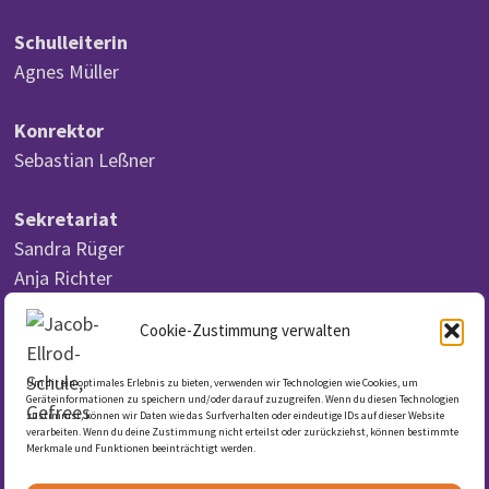
Schulleiterin
Agnes Müller
Konrektor
Sebastian Leßner
Sekretariat
Sandra Rüger
Anja Richter
Cookie-Zustimmung verwalten
Um dir ein optimales Erlebnis zu bieten, verwenden wir Technologien wie Cookies, um
DSGVO
Geräteinformationen zu speichern und/oder darauf zuzugreifen. Wenn du diesen Technologien
zustimmst, können wir Daten wie das Surfverhalten oder eindeutige IDs auf dieser Website
verarbeiten. Wenn du deine Zustimmung nicht erteilst oder zurückziehst, können bestimmte
Merkmale und Funktionen beeinträchtigt werden.
Datenschutzerklärung
Cookie-Richtlinie (EU)