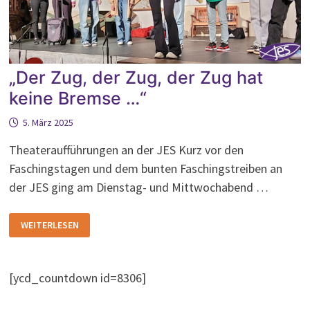
„Der Zug, der Zug, der Zug hat
keine Bremse …“
5. März 2025
Theateraufführungen an der JES Kurz vor den
Faschingstagen und dem bunten Faschingstreiben an
der JES ging am Dienstag- und Mittwochabend …
„DER
WEITERLESEN
ZUG,
DER
ZUG,
DER
ZUG
[ycd_countdown id=8306]
HAT
KEINE
BREMSE
…“