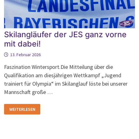
Skilangläufer der JES ganz vorne
mit dabei!
13. Februar 2026
Faszination Wintersport.Die Mitteilung über die
Qualifikation am diesjährigen Wettkampf „Jugend
trainiert für Olympia“ im Skilanglauf löste bei unserer
Mannschaft große …
SKILANGLÄUFER
WEITERLESEN
DER
JES
GANZ
VORNE
MIT
DABEI!