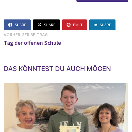
SHARE
SHARE
PIN IT
SHARE
Beitragsnavigation
Vorheriger
VORHERIGER BEITRAG
Beitrag:
Tag der offenen Schule
DAS KÖNNTEST DU AUCH MÖGEN