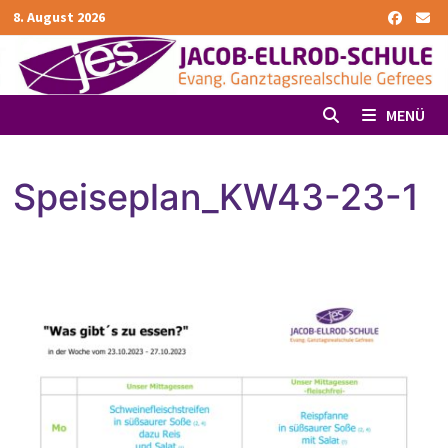
Zurück
8. August 2026
zum
Inhalt
MENÜ
Speiseplan_KW43-23-1