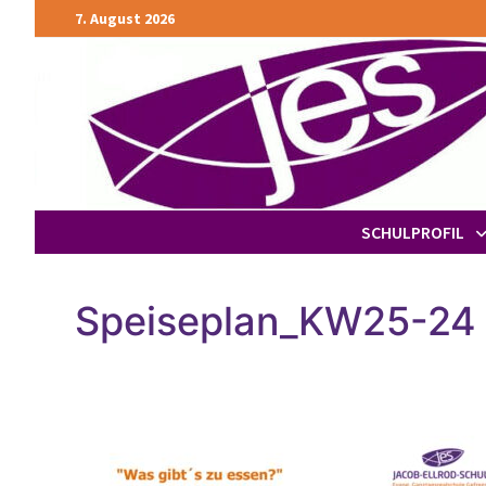
Zurück
7. August 2026
zum
Inhalt
SCHULPROFIL
Speiseplan_KW25-24