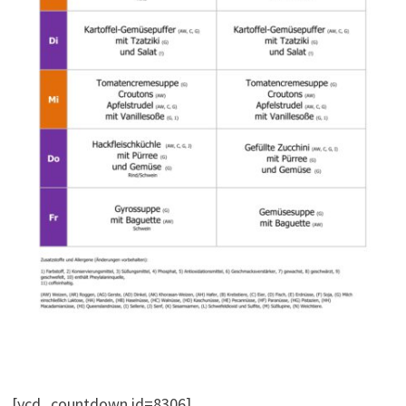
[ycd_countdown id=8306]