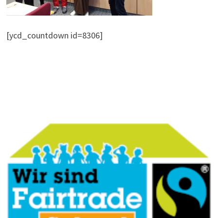
[ycd_countdown id=8306]