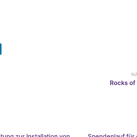
N
Rocks of 
tung zur Installation von
Spendenlauf für 