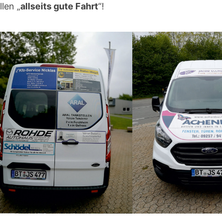
len „
allseits gute Fahrt
“!