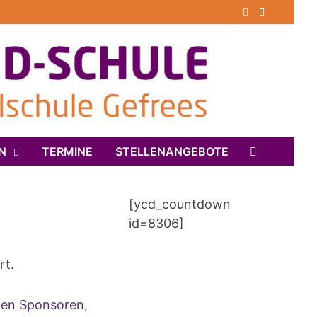
N
TERMINE
STELLENANGEBOTE
[ycd_countdown
id=8306]
rt.
llen Sponsoren
,