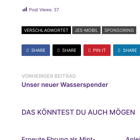
Post Views:
37
VERSCHLAGWORTET
JES-MOBIL
SPONSORING
SHARE
SHARE
PIN IT
SHARE
Beitragsnavigation
Vorheriger
VORHERIGER BEITRAG
Beitrag:
Unser neuer Wasserspender
DAS KÖNNTEST DU AUCH MÖGEN
Erneute Ehrung als Mint-
Anlei