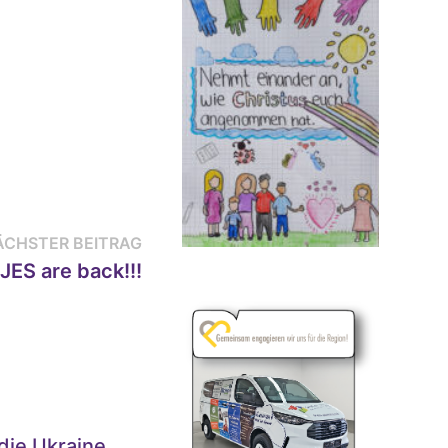
Nächster
ÄCHSTER BEITRAG
Beitrag:
JES are back!!!
die Ukraine