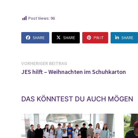
Post Views:
96
SHARE
SHARE
PIN IT
SHARE
Beitragsnavigation
Vorheriger
VORHERIGER BEITRAG
Beitrag:
JES hilft – Weihnachten im Schuhkarton
DAS KÖNNTEST DU AUCH MÖGEN