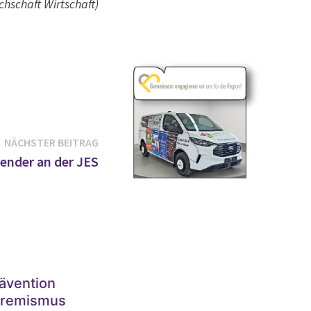
achschaft Wirtschaft)
Nächster
NÄCHSTER BEITRAG
Beitrag:
ender an der JES
ävention
tremismus