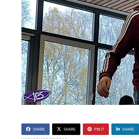
SHARE
SHARE
PIN IT
SHARE
Vorheriger