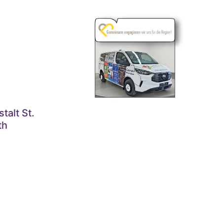
talt St.
th